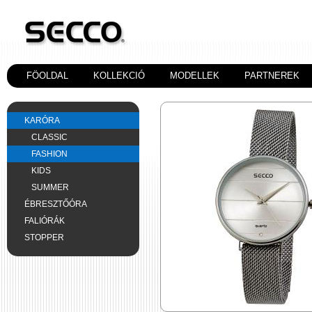
FÖOLDAL
KOLLEKCIÓ
MODELLEK
PARTNEREK
KARÓRA
CLASSIC
FASHION
KIDS
SUMMER
ÉBRESZTŐÓRA
FALIÓRÁK
STOPPER