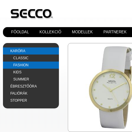
FÖOLDAL
KOLLEKCIÓ
MODELLEK
PARTNEREK
KARÓRA
CLASSIC
FASHION
KIDS
SUMMER
ÉBRESZTŐÓRA
FALIÓRÁK
STOPPER