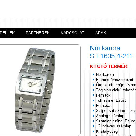
DELLEK
PARTNEREK
KAPCSOLAT
ÁRAK
Női karóra
S F1635,4-211
KIFUTÓ TERMÉK
Női karóra
Elemes óraszerkezet
Óratok átmérője 25 m
Téglalap alakú tokozá
Fém tok
Tok színe: Ezüst
Fémcsat
Szíj / csat színe: Ezü
Analóg számlap
Számlap színe: Ezüst
12 indexes számlap
Kristályüveg