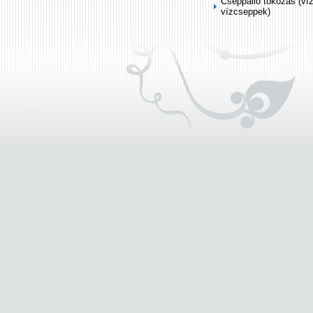
Cseppálló tokozás (ví
vízcseppek)