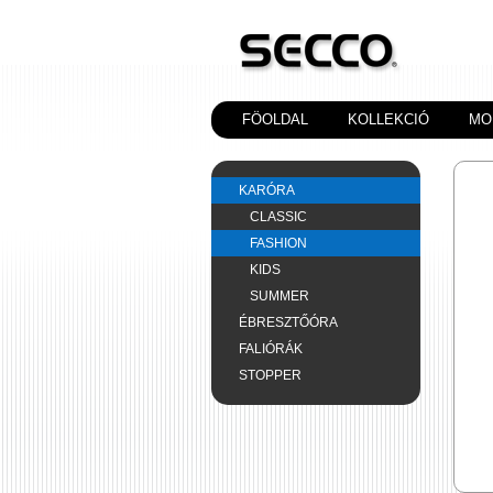
FÖOLDAL
KOLLEKCIÓ
MO
KARÓRA
CLASSIC
FASHION
KIDS
SUMMER
ÉBRESZTŐÓRA
FALIÓRÁK
STOPPER