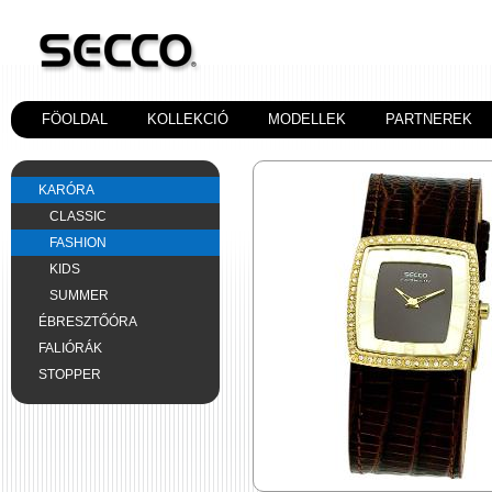
FÖOLDAL
KOLLEKCIÓ
MODELLEK
PARTNEREK
KARÓRA
CLASSIC
FASHION
KIDS
SUMMER
ÉBRESZTŐÓRA
FALIÓRÁK
STOPPER