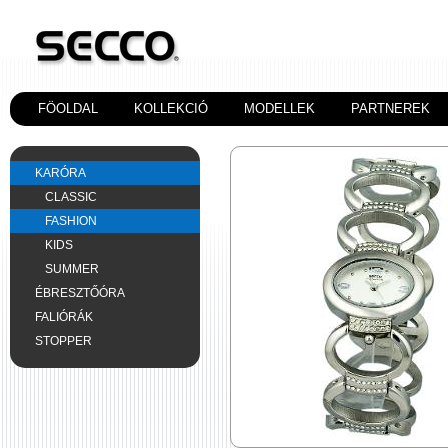
FÖOLDAL
KOLLEKCIÓ
MODELLEK
PARTNEREK
KARÓRA
CLASSIC
FASHION
KIDS
SUMMER
ÉBRESZTŐÓRA
FALIÓRÁK
STOPPER