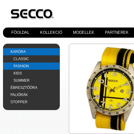
FÖOLDAL
KOLLEKCIÓ
MODELLEK
PARTNEREK
KARÓRA
CLASSIC
FASHION
KIDS
SUMMER
ÉBRESZTŐÓRA
FALIÓRÁK
STOPPER