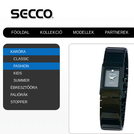
FÖOLDAL
KOLLEKCIÓ
MODELLEK
PARTNEREK
KARÓRA
CLASSIC
FASHION
KIDS
SUMMER
ÉBRESZTŐÓRA
FALIÓRÁK
STOPPER