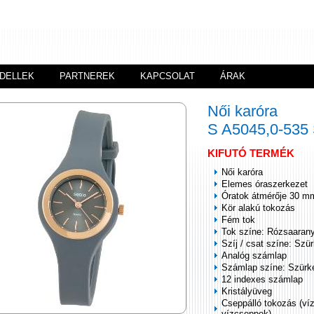
DELLEK
PARTNEREK
KAPCSOLAT
ÁRAK
Női karóra
S A5045,0-53
KIFUTÓ TERMÉK
Női karóra
Elemes óraszerkezet
Óratok átmérője 30 m
Kör alakú tokozás
Fém tok
Tok színe: Rózsaaran
Szíj / csat színe: Szü
Analóg számlap
Számlap színe: Szürk
12 indexes számlap
Kristályüveg
Cseppálló tokozás (ví
vízcseppek)