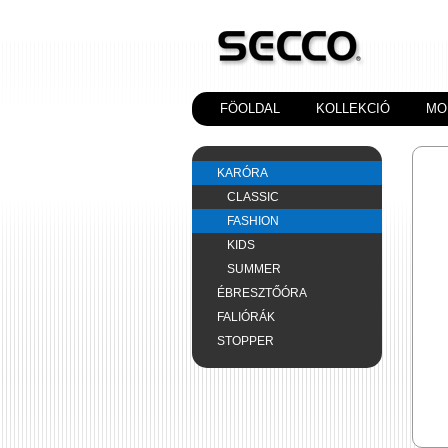
FÖOLDAL
KOLLEKCIÓ
MO
KARÓRA
CLASSIC
FASHION
KIDS
SUMMER
ÉBRESZTŐÓRA
FALIÓRÁK
STOPPER