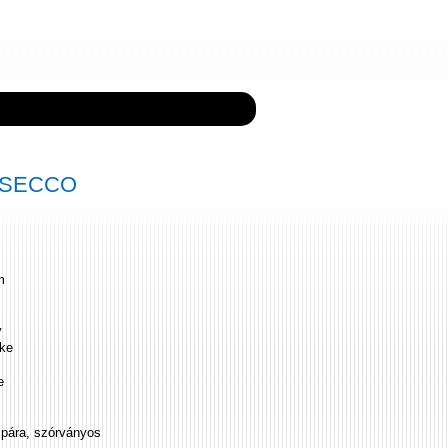
5 SECCO
m
y
rke
e
zpára, szórványos