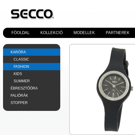
FÖOLDAL
KOLLEKCIÓ
MODELLEK
PARTNEREK
KARÓRA
CLASSIC
FASHION
KIDS
SUMMER
ÉBRESZTŐÓRA
FALIÓRÁK
STOPPER