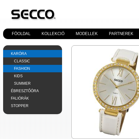
FÖOLDAL
KOLLEKCIÓ
MODELLEK
PARTNEREK
KARÓRA
CLASSIC
FASHION
KIDS
SUMMER
ÉBRESZTŐÓRA
FALIÓRÁK
STOPPER