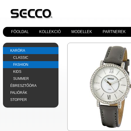
FÖOLDAL
KOLLEKCIÓ
MODELLEK
PARTNEREK
KARÓRA
CLASSIC
FASHION
KIDS
SUMMER
ÉBRESZTŐÓRA
FALIÓRÁK
STOPPER