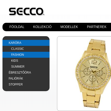
FÖOLDAL
KOLLEKCIÓ
MODELLEK
PARTNEREK
KARÓRA
CLASSIC
FASHION
KIDS
SUMMER
ÉBRESZTŐÓRA
FALIÓRÁK
STOPPER