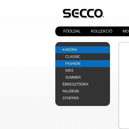
FÖOLDAL
KOLLEKCIÓ
MO
KARÓRA
CLASSIC
FASHION
KIDS
SUMMER
ÉBRESZTŐÓRA
FALIÓRÁK
STOPPER