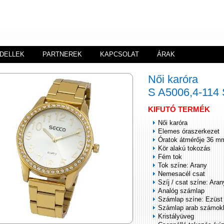
DELLEK
PARTNEREK
KAPCSOLAT
ÁRAK
Női karóra
S A5006,4-11
KIFUTÓ TERMÉK
Női karóra
Elemes óraszerkezet
Óratok átmérője 36 m
Kör alakú tokozás
Fém tok
Tok színe: Arany
Nemesacél csat
Szíj / csat színe: Aran
Analóg számlap
Számlap színe: Ezüst
Számlap arab számok
Kristályüveg