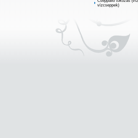
Cseppálló tokozás (ví
vízcseppek)