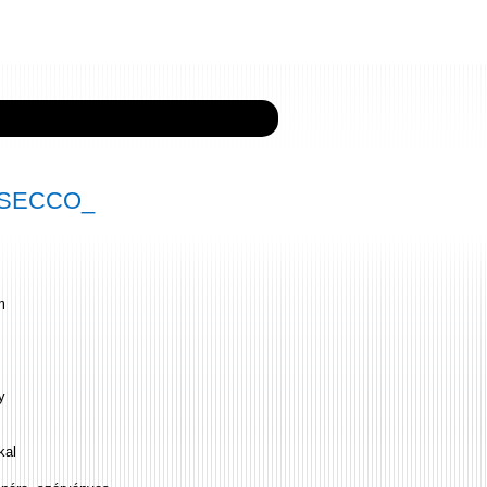
4 SECCO_
m
y
kal