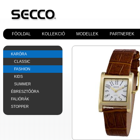
FÖOLDAL
KOLLEKCIÓ
MODELLEK
PARTNEREK
KARÓRA
CLASSIC
FASHION
KIDS
SUMMER
ÉBRESZTŐÓRA
FALIÓRÁK
STOPPER