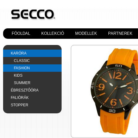
FÖOLDAL
KOLLEKCIÓ
MODELLEK
PARTNEREK
KARÓRA
CLASSIC
FASHION
KIDS
SUMMER
ÉBRESZTŐÓRA
FALIÓRÁK
STOPPER