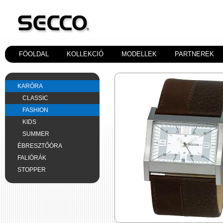
FÖOLDAL
KOLLEKCIÓ
MODELLEK
PARTNEREK
KARÓRA
CLASSIC
FASHION
KIDS
SUMMER
ÉBRESZTŐÓRA
FALIÓRÁK
STOPPER