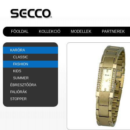
FÖOLDAL
KOLLEKCIÓ
MODELLEK
PARTNEREK
KARÓRA
CLASSIC
FASHION
KIDS
SUMMER
ÉBRESZTŐÓRA
FALIÓRÁK
STOPPER