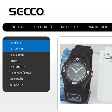
FÖOLDAL
KOLLEKCIÓ
MODELLEK
PARTNEREK
KARÓRA
CLASSIC
FASHION
KIDS
SUMMER
ÉBRESZTŐÓRA
FALIÓRÁK
STOPPER