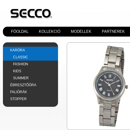
FÖOLDAL
KOLLEKCIÓ
MODELLEK
PARTNEREK
KARÓRA
CLASSIC
FASHION
KIDS
SUMMER
ÉBRESZTŐÓRA
FALIÓRÁK
STOPPER