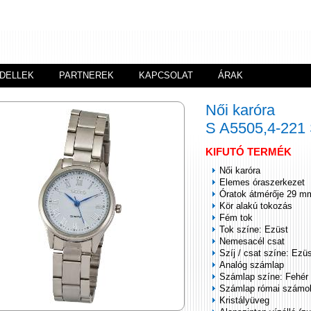
DELLEK
PARTNEREK
KAPCSOLAT
ÁRAK
Női karóra
S A5505,4-22
KIFUTÓ TERMÉK
Női karóra
Elemes óraszerkezet
Óratok átmérője 29 m
Kör alakú tokozás
Fém tok
Tok színe: Ezüst
Nemesacél csat
Szíj / csat színe: Ezü
Analóg számlap
Számlap színe: Fehér
Számlap római számo
Kristályüveg