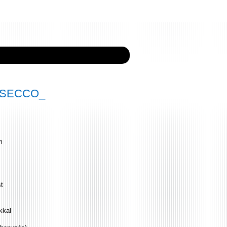
1 SECCO_
m
st
kkal