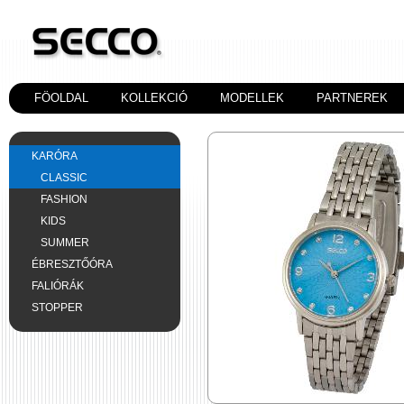
FÖOLDAL
KOLLEKCIÓ
MODELLEK
PARTNEREK
KARÓRA
CLASSIC
FASHION
KIDS
SUMMER
ÉBRESZTŐÓRA
FALIÓRÁK
STOPPER