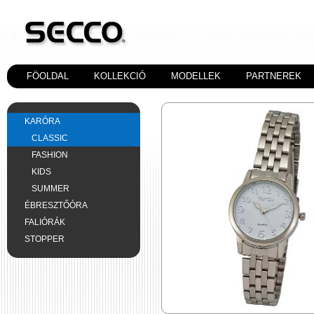
FÖOLDAL
KOLLEKCIÓ
MODELLEK
PARTNEREK
KARÓRA
CLASSIC
FASHION
KIDS
SUMMER
ÉBRESZTŐÓRA
FALIÓRÁK
STOPPER