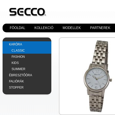
FÖOLDAL
KOLLEKCIÓ
MODELLEK
PARTNEREK
KARÓRA
CLASSIC
FASHION
KIDS
SUMMER
ÉBRESZTŐÓRA
FALIÓRÁK
STOPPER