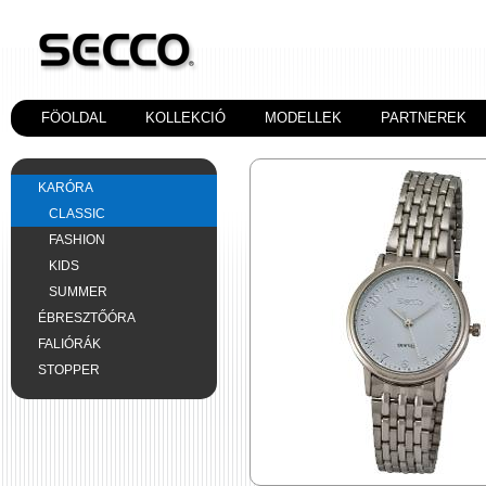
FÖOLDAL
KOLLEKCIÓ
MODELLEK
PARTNEREK
KARÓRA
CLASSIC
FASHION
KIDS
SUMMER
ÉBRESZTŐÓRA
FALIÓRÁK
STOPPER