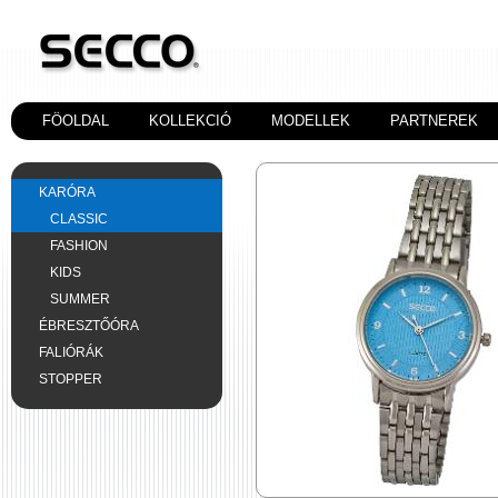
FÖOLDAL
KOLLEKCIÓ
MODELLEK
PARTNEREK
KARÓRA
CLASSIC
FASHION
KIDS
SUMMER
ÉBRESZTŐÓRA
FALIÓRÁK
STOPPER