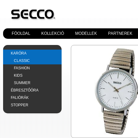
FÖOLDAL
KOLLEKCIÓ
MODELLEK
PARTNEREK
KARÓRA
CLASSIC
FASHION
KIDS
SUMMER
ÉBRESZTŐÓRA
FALIÓRÁK
STOPPER