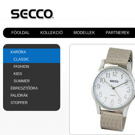
FÖOLDAL
KOLLEKCIÓ
MODELLEK
PARTNEREK
KARÓRA
CLASSIC
FASHION
KIDS
SUMMER
ÉBRESZTŐÓRA
FALIÓRÁK
STOPPER