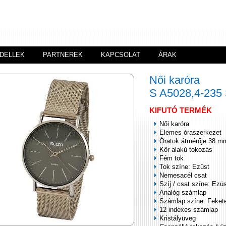
DELLEK
PARTNEREK
KAPCSOLAT
ÁRAK
Női karóra
S A5028,4-23
KIFUTÓ TERMÉK
Női karóra
Elemes óraszerkezet
Óratok átmérője 38 m
Kör alakú tokozás
Fém tok
Tok színe: Ezüst
Nemesacél csat
Szíj / csat színe: Ezü
Analóg számlap
Számlap színe: Feket
12 indexes számlap
Kristályüveg