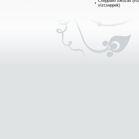
Cseppálló tokozás (ví
vízcseppek)