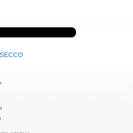
5 SECCO
m
st
e