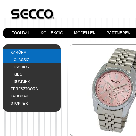
FÖOLDAL
KOLLEKCIÓ
MODELLEK
PARTNEREK
KARÓRA
CLASSIC
FASHION
KIDS
SUMMER
ÉBRESZTŐÓRA
FALIÓRÁK
STOPPER