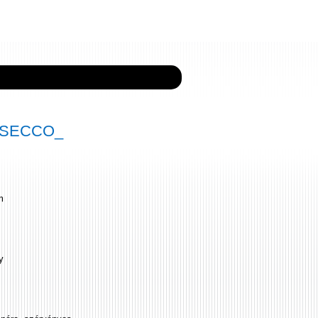
4 SECCO_
m
y