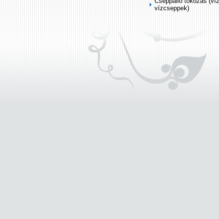
Cseppálló tokozás (ví
vízcseppek)