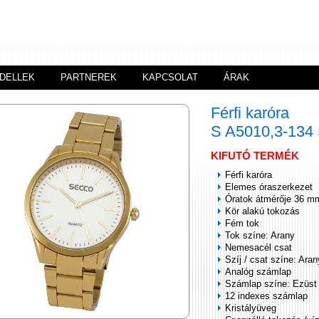
DELLEK
PARTNEREK
KAPCSOLAT
ÁRAK
Férfi karóra
S A5010,3-13
KIFUTÓ TERMÉK
Férfi karóra
Elemes óraszerkezet
Óratok átmérője 36 m
Kör alakú tokozás
Fém tok
Tok színe: Arany
Nemesacél csat
Szíj / csat színe: Aran
Analóg számlap
Számlap színe: Ezüst
12 indexes számlap
Kristályüveg