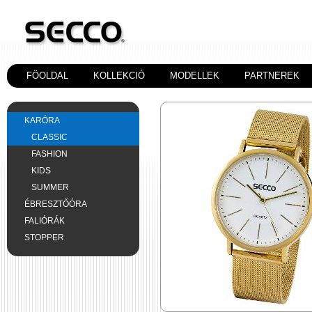
FÖOLDAL
KOLLEKCIÓ
MODELLEK
PARTNEREK
KARÓRA
CLASSIC
FASHION
KIDS
SUMMER
ÉBRESZTŐÓRA
FALIÓRÁK
STOPPER