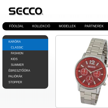
FÖOLDAL
KOLLEKCIÓ
MODELLEK
PARTNEREK
KARÓRA
CLASSIC
FASHION
KIDS
SUMMER
ÉBRESZTŐÓRA
FALIÓRÁK
STOPPER