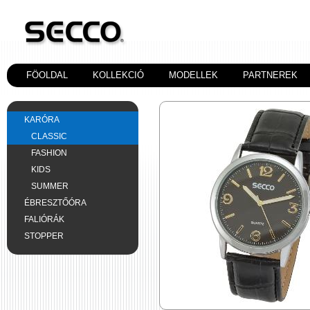
FÖOLDAL
KOLLEKCIÓ
MODELLEK
PARTNEREK
KARÓRA
CLASSIC
FASHION
KIDS
SUMMER
ÉBRESZTŐÓRA
FALIÓRÁK
STOPPER