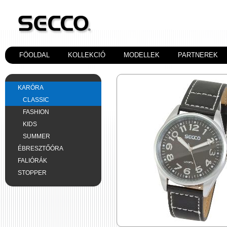
FÖOLDAL
KOLLEKCIÓ
MODELLEK
PARTNEREK
KARÓRA
CLASSIC
FASHION
KIDS
SUMMER
ÉBRESZTŐÓRA
FALIÓRÁK
STOPPER