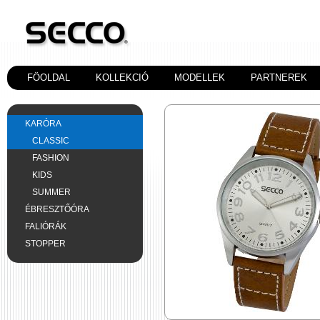
FÖOLDAL
KOLLEKCIÓ
MODELLEK
PARTNEREK
KARÓRA
CLASSIC
FASHION
KIDS
SUMMER
ÉBRESZTŐÓRA
FALIÓRÁK
STOPPER