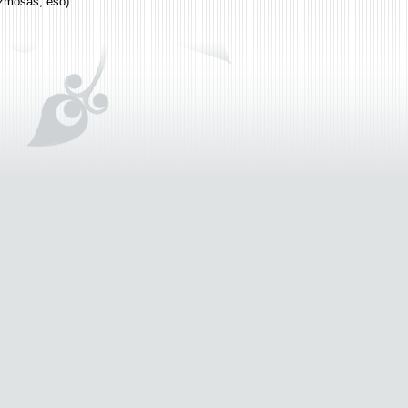
ézmosás, eső)