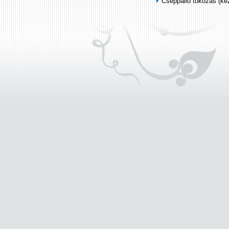
Cseppálló tokozás (k