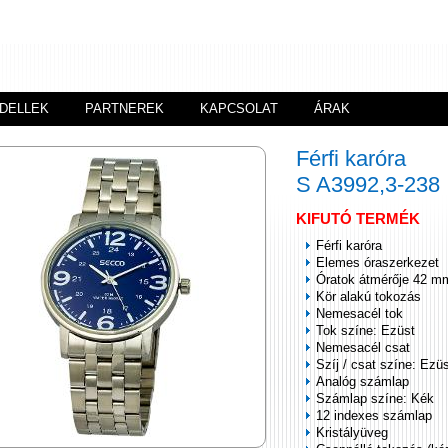
DELLEK
PARTNEREK
KAPCSOLAT
ÁRAK
Férfi karóra
S A3992,3-238
KIFUTÓ TERMÉK
Férfi karóra
Elemes óraszerkezet
Óratok átmérője 42 m
Kör alakú tokozás
Nemesacél tok
Tok színe: Ezüst
Nemesacél csat
Szíj / csat színe: Ezü
Analóg számlap
Számlap színe: Kék
12 indexes számlap
Kristályüveg