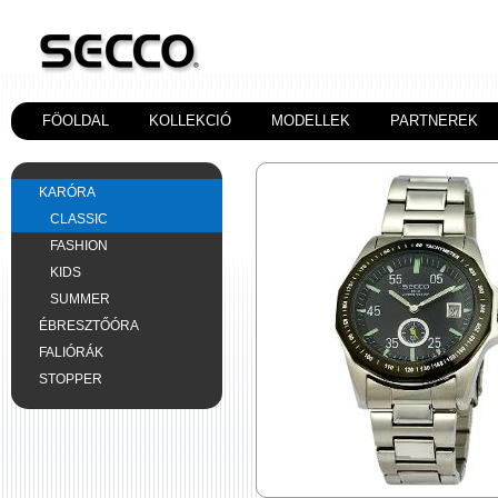
FÖOLDAL
KOLLEKCIÓ
MODELLEK
PARTNEREK
KARÓRA
CLASSIC
FASHION
KIDS
SUMMER
ÉBRESZTŐÓRA
FALIÓRÁK
STOPPER