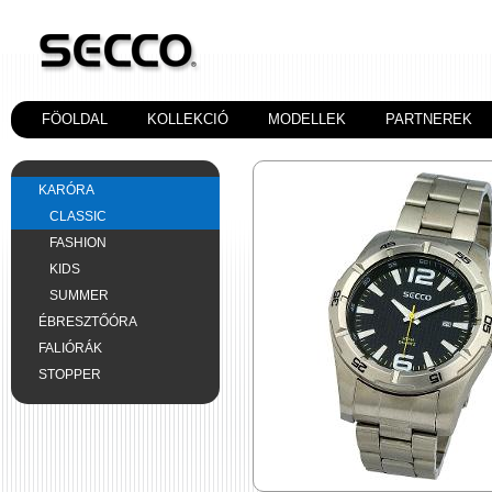
FÖOLDAL
KOLLEKCIÓ
MODELLEK
PARTNEREK
KARÓRA
CLASSIC
FASHION
KIDS
SUMMER
ÉBRESZTŐÓRA
FALIÓRÁK
STOPPER