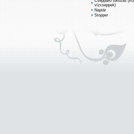
Cseppálló tokozás (ví
vízcseppek)
Naptár
Stopper