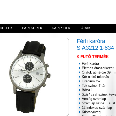
DELLEK
PARTNEREK
KAPCSOLAT
ÁRAK
Férfi karóra
S A3212,1-834
KIFUTÓ TERMÉK
Férfi karóra
Elemes óraszerkezet
Óratok átmérője 39 m
Kör alakú tokozás
Titánium tok
Tok színe: Titán
Bőrszíj
Szíj / csat színe: Fek
Analóg számlap
Számlap színe: Ezüst
12 indexes számlap
Kristályüveg