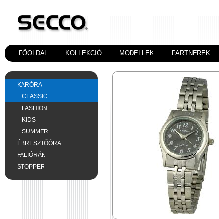
FÖOLDAL
KOLLEKCIÓ
MODELLEK
PARTNEREK
KARÓRA
CLASSIC
FASHION
KIDS
SUMMER
ÉBRESZTŐÓRA
FALIÓRÁK
STOPPER