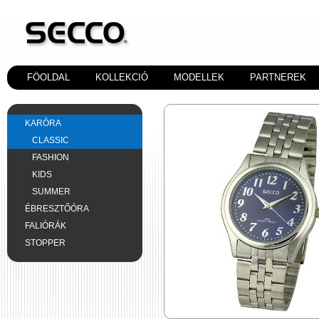
FÖOLDAL
KOLLEKCIÓ
MODELLEK
PARTNEREK
KARÓRA
CLASSIC
FASHION
KIDS
SUMMER
ÉBRESZTŐÓRA
FALIÓRÁK
STOPPER