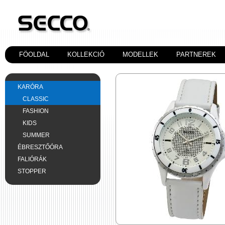
FÖOLDAL
KOLLEKCIÓ
MODELLEK
PARTNEREK
KARÓRA
CLASSIC
FASHION
KIDS
SUMMER
ÉBRESZTŐÓRA
FALIÓRÁK
STOPPER