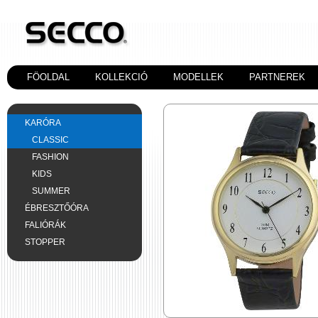
FÖOLDAL
KOLLEKCIÓ
MODELLEK
PARTNEREK
KARÓRA
CLASSIC
FASHION
KIDS
SUMMER
ÉBRESZTŐÓRA
FALIÓRÁK
STOPPER