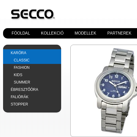
FÖOLDAL
KOLLEKCIÓ
MODELLEK
PARTNEREK
KARÓRA
CLASSIC
FASHION
KIDS
SUMMER
ÉBRESZTŐÓRA
FALIÓRÁK
STOPPER