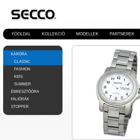
FÖOLDAL
KOLLEKCIÓ
MODELLEK
PARTNEREK
KARÓRA
CLASSIC
FASHION
KIDS
SUMMER
ÉBRESZTŐÓRA
FALIÓRÁK
STOPPER