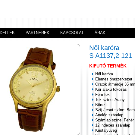
DELLEK
PARTNEREK
KAPCSOLAT
ÁRAK
Női karóra
S A1137,2-121
KIFUTÓ TERMÉK
Női karóra
Elemes óraszerkezet
Óratok átmérője 35 m
Kör alakú tokozás
Fém tok
Tok színe: Arany
Bőrszíj
Szíj / csat színe: Bar
Analóg számlap
Számlap színe: Fehér
12 indexes számlap
Kristályüveg