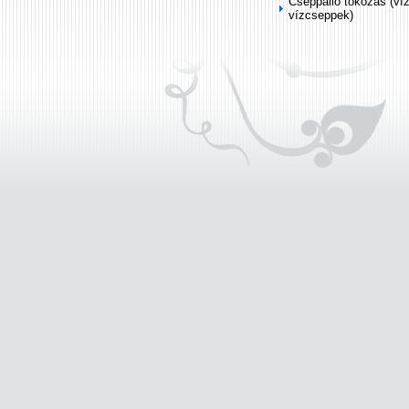
Cseppálló tokozás (ví
vízcseppek)