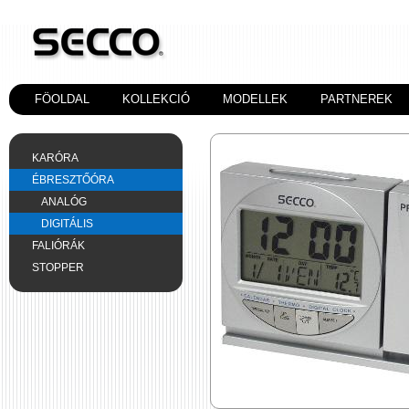
FÖOLDAL
KOLLEKCIÓ
MODELLEK
PARTNEREK
KARÓRA
ÉBRESZTŐÓRA
ANALÓG
DIGITÁLIS
FALIÓRÁK
STOPPER