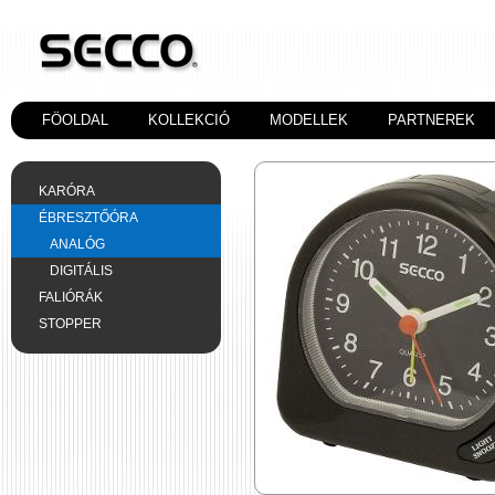
FÖOLDAL
KOLLEKCIÓ
MODELLEK
PARTNEREK
KARÓRA
ÉBRESZTŐÓRA
ANALÓG
DIGITÁLIS
FALIÓRÁK
STOPPER