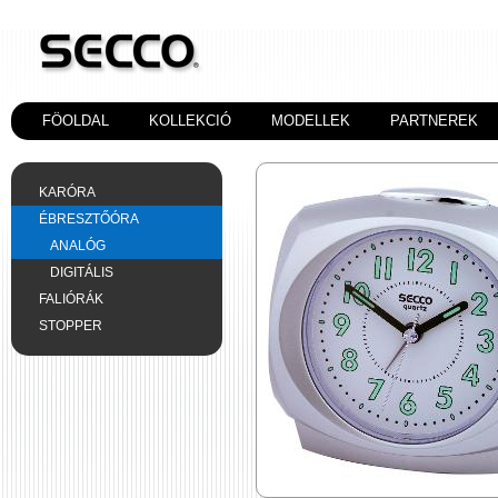
FÖOLDAL
KOLLEKCIÓ
MODELLEK
PARTNEREK
KARÓRA
ÉBRESZTŐÓRA
ANALÓG
DIGITÁLIS
FALIÓRÁK
STOPPER