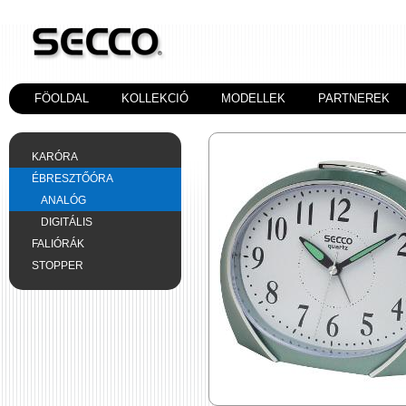
FÖOLDAL
KOLLEKCIÓ
MODELLEK
PARTNEREK
KARÓRA
ÉBRESZTŐÓRA
ANALÓG
DIGITÁLIS
FALIÓRÁK
STOPPER